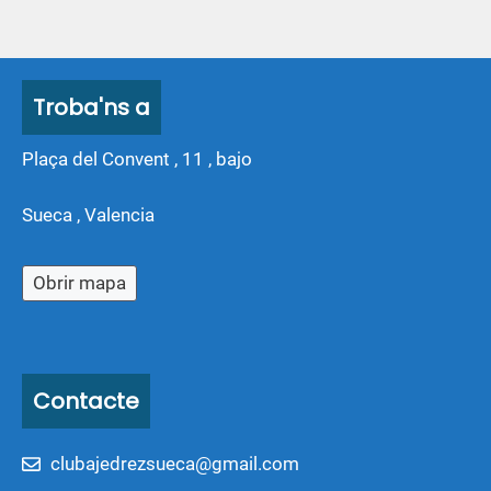
Troba'ns a
Plaça del Convent , 11 , bajo
Sueca , Valencia
Obrir mapa
Contacte
clubajedrezsueca@gmail.com